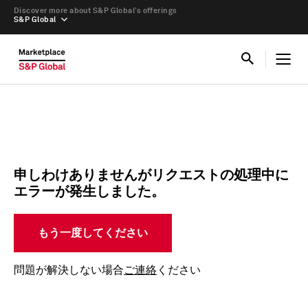
Discover more about S&P Global’s offerings
S&P Global
申しわけありませんがリクエストの処理中に
エラーが発生しました。
もう一度してください
問題が解決しない場合
ご連絡
ください