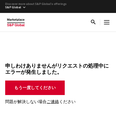
Discover more about S&P Global’s offerings
S&P Global
申しわけありませんがリクエストの処理中に
エラーが発生しました。
もう一度してください
問題が解決しない場合
ご連絡
ください