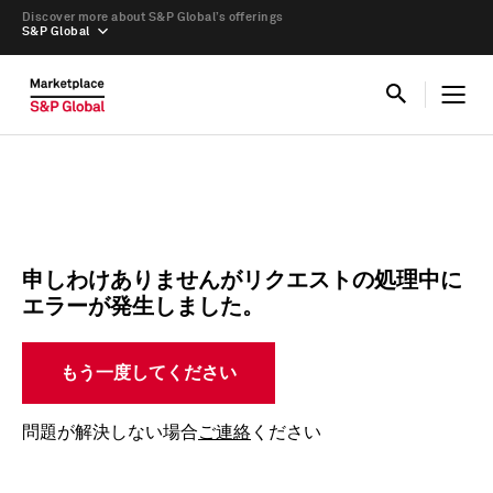
Discover more about S&P Global’s offerings
S&P Global
申しわけありませんがリクエストの処理中に
エラーが発生しました。
もう一度してください
問題が解決しない場合
ご連絡
ください