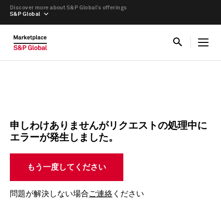
Discover more about S&P Global’s offerings
S&P Global
申しわけありませんがリクエストの処理中に
エラーが発生しました。
もう一度してください
問題が解決しない場合
ご連絡
ください