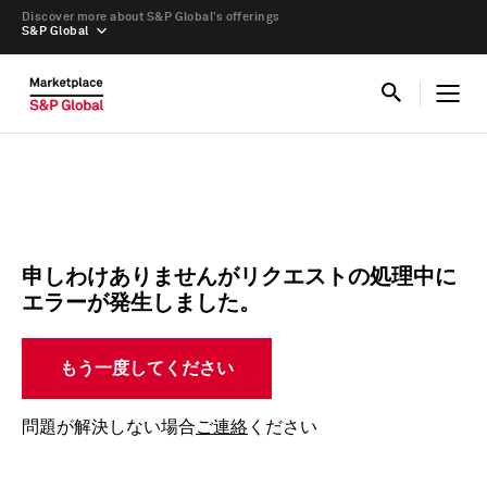
Discover more about S&P Global’s offerings
S&P Global
申しわけありませんがリクエストの処理中に
エラーが発生しました。
もう一度してください
問題が解決しない場合
ご連絡
ください