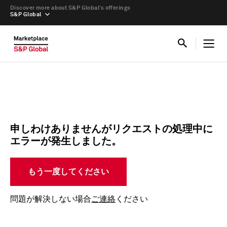
Discover more about S&P Global’s offerings
S&P Global
申しわけありませんがリクエストの処理中に
エラーが発生しました。
もう一度してください
問題が解決しない場合
ご連絡
ください