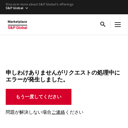
Discover more about S&P Global’s offerings
S&P Global
申しわけありませんがリクエストの処理中に
エラーが発生しました。
もう一度してください
問題が解決しない場合
ご連絡
ください