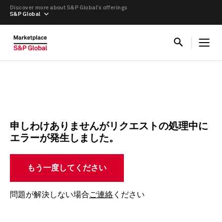
Discover more about S&P Global’s offerings
S&P Global
申しわけありませんがリクエストの処理中に
エラーが発生しました。
もう一度してください
問題が解決しない場合
ご連絡
ください