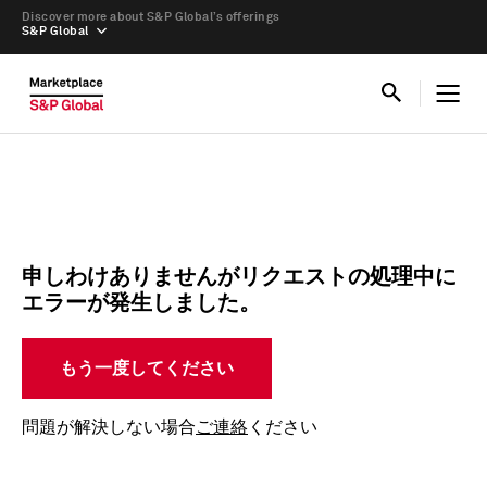
Discover more about S&P Global’s offerings
S&P Global
申しわけありませんがリクエストの処理中に
エラーが発生しました。
もう一度してください
問題が解決しない場合
ご連絡
ください