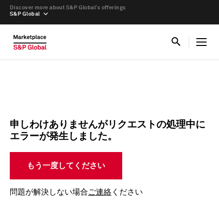
Discover more about S&P Global’s offerings
S&P Global
申しわけありませんがリクエストの処理中に
エラーが発生しました。
もう一度してください
問題が解決しない場合
ご連絡
ください