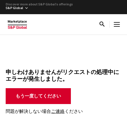
Discover more about S&P Global’s offerings
S&P Global
申しわけありませんがリクエストの処理中に
エラーが発生しました。
もう一度してください
問題が解決しない場合
ご連絡
ください