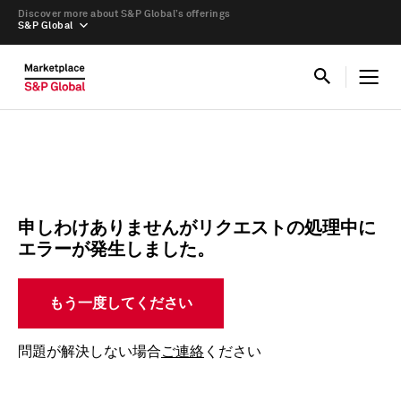
Discover more about S&P Global’s offerings
S&P Global
申しわけありませんがリクエストの処理中に
エラーが発生しました。
もう一度してください
問題が解決しない場合
ご連絡
ください