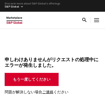
Discover more about S&P Global’s offerings
S&P Global
申しわけありませんがリクエストの処理中に
エラーが発生しました。
もう一度してください
問題が解決しない場合
ご連絡
ください