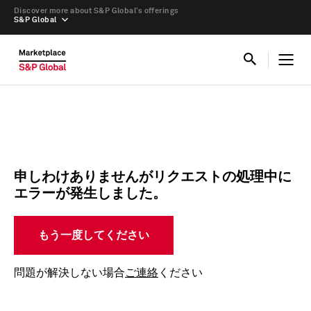
Discover more about S&P Global’s offerings
S&P Global
申しわけありませんがリクエストの処理中に
エラーが発生しました。
もう一度してください
問題が解決しない場合
ご連絡
ください