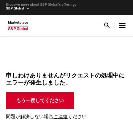
Discover more about S&P Global’s offerings
S&P Global
申しわけありませんがリクエストの処理中に
エラーが発生しました。
もう一度してください
問題が解決しない場合
ご連絡
ください