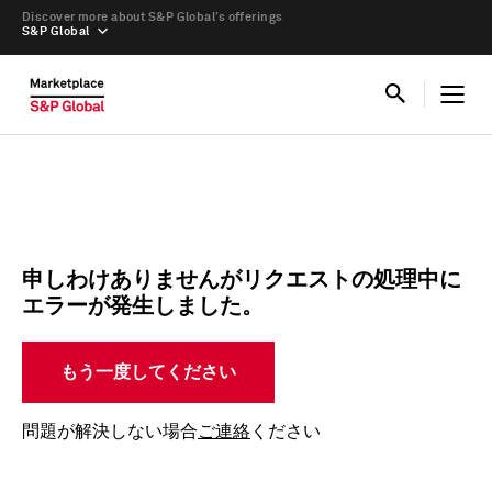
Discover more about S&P Global’s offerings
S&P Global
申しわけありませんがリクエストの処理中に
エラーが発生しました。
もう一度してください
問題が解決しない場合
ご連絡
ください