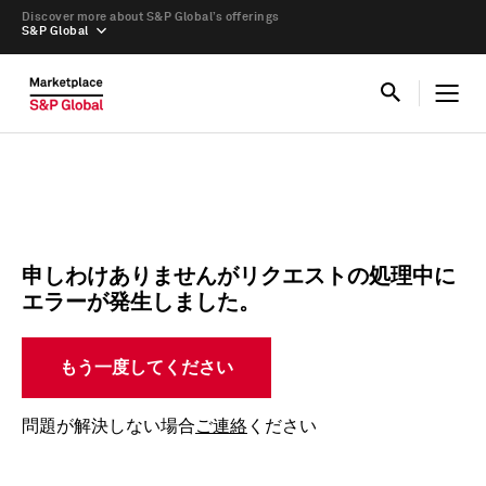
Discover more about S&P Global’s offerings
S&P Global
申しわけありませんがリクエストの処理中に
エラーが発生しました。
もう一度してください
問題が解決しない場合
ご連絡
ください