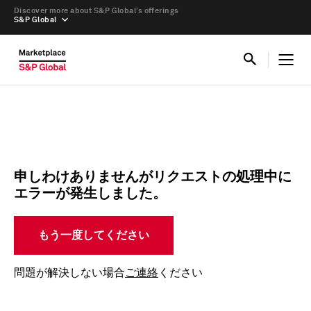
Discover more about S&P Global’s offerings
S&P Global
申しわけありませんがリクエストの処理中に
エラーが発生しました。
もう一度してください
問題が解決しない場合
ご連絡
ください