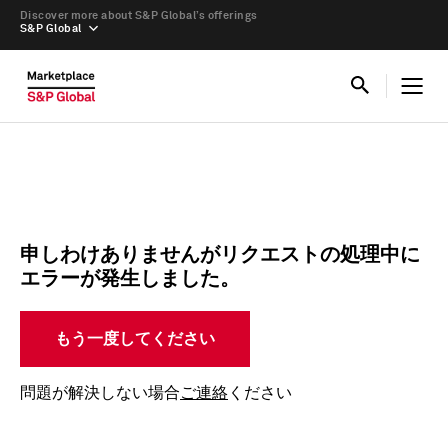
Discover more about S&P Global’s offerings
S&P Global
申しわけありませんがリクエストの処理中に
エラーが発生しました。
もう一度してください
問題が解決しない場合
ご連絡
ください