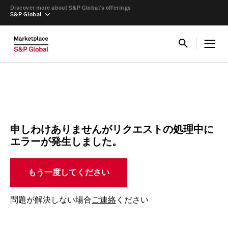
Discover more about S&P Global’s offerings
S&P Global
申しわけありませんがリクエストの処理中に
エラーが発生しました。
もう一度してください
問題が解決しない場合
ご連絡
ください