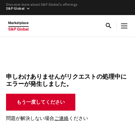
Discover more about S&P Global’s offerings
S&P Global
申しわけありませんがリクエストの処理中に
エラーが発生しました。
もう一度してください
問題が解決しない場合
ご連絡
ください