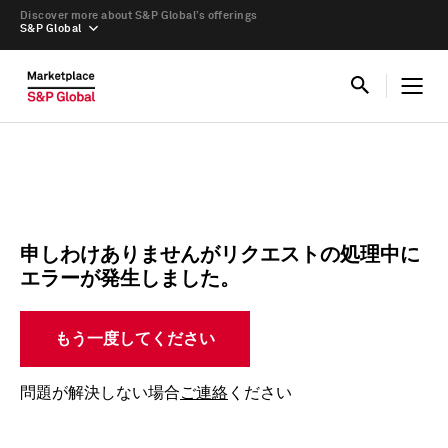
Discover more about S&P Global’s offerings
S&P Global
申しわけありませんがリクエストの処理中に
エラーが発生しました。
もう一度してください
問題が解決しない場合
ご連絡
ください