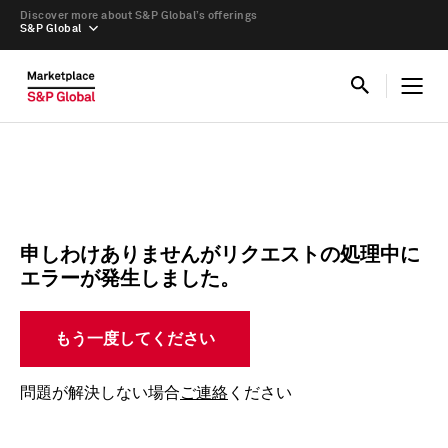
Discover more about S&P Global’s offerings
S&P Global
申しわけありませんがリクエストの処理中に
エラーが発生しました。
もう一度してください
問題が解決しない場合
ご連絡
ください