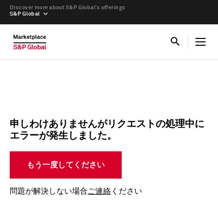
Discover more about S&P Global’s offerings
S&P Global
申しわけありませんがリクエストの処理中に
エラーが発生しました。
もう一度してください
問題が解決しない場合
ご連絡
ください