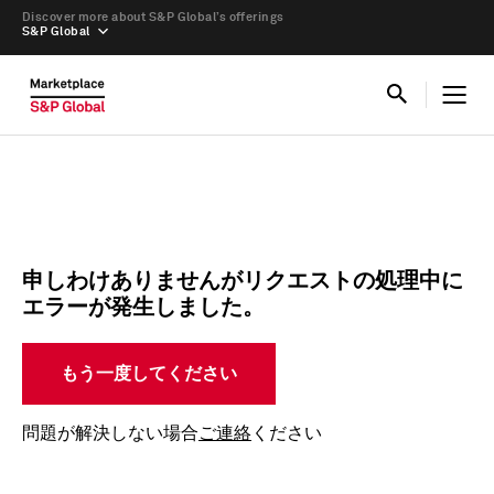
Discover more about S&P Global’s offerings
S&P Global
申しわけありませんがリクエストの処理中に
エラーが発生しました。
もう一度してください
問題が解決しない場合
ご連絡
ください