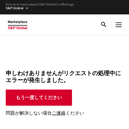
Discover more about S&P Global’s offerings
S&P Global
申しわけありませんがリクエストの処理中に
エラーが発生しました。
もう一度してください
問題が解決しない場合
ご連絡
ください