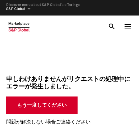
Discover more about S&P Global’s offerings
S&P Global
申しわけありませんがリクエストの処理中に
エラーが発生しました。
もう一度してください
問題が解決しない場合
ご連絡
ください