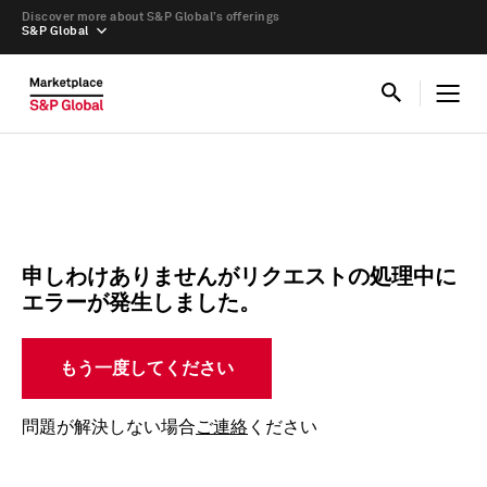
Discover more about S&P Global’s offerings
S&P Global
申しわけありませんがリクエストの処理中に
エラーが発生しました。
もう一度してください
問題が解決しない場合
ご連絡
ください