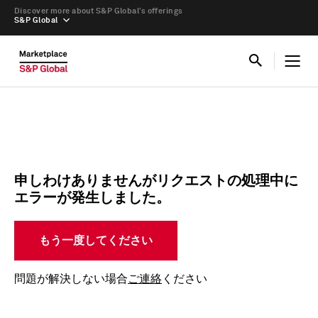
Discover more about S&P Global’s offerings
S&P Global
申しわけありませんがリクエストの処理中に
エラーが発生しました。
もう一度してください
問題が解決しない場合
ご連絡
ください