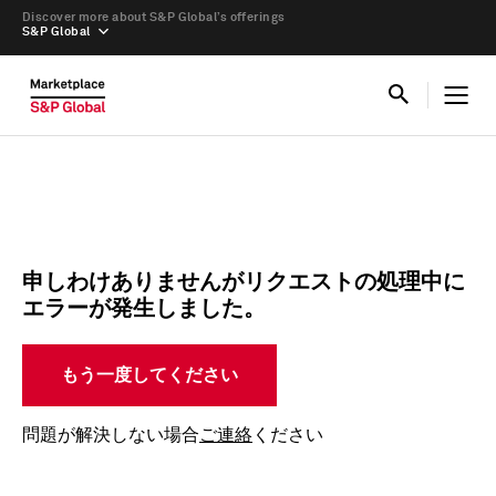
Discover more about S&P Global’s offerings
S&P Global
申しわけありませんがリクエストの処理中に
エラーが発生しました。
もう一度してください
問題が解決しない場合
ご連絡
ください