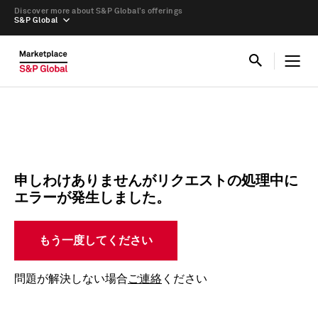
Discover more about S&P Global’s offerings
S&P Global
申しわけありませんがリクエストの処理中に
エラーが発生しました。
もう一度してください
問題が解決しない場合
ご連絡
ください