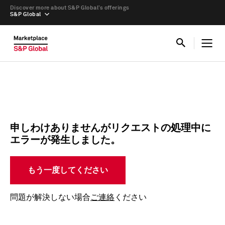
Discover more about S&P Global’s offerings
S&P Global
申しわけありませんがリクエストの処理中に
エラーが発生しました。
もう一度してください
問題が解決しない場合
ご連絡
ください