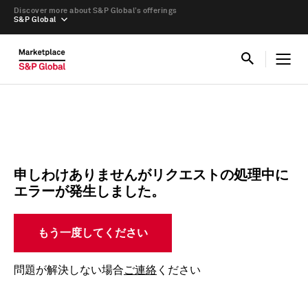
Discover more about S&P Global’s offerings
S&P Global
申しわけありませんがリクエストの処理中に
エラーが発生しました。
もう一度してください
問題が解決しない場合
ご連絡
ください