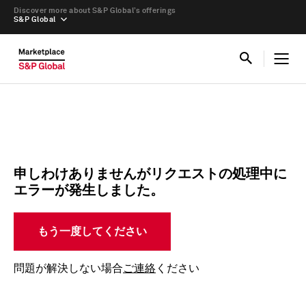
Discover more about S&P Global’s offerings
S&P Global
申しわけありませんがリクエストの処理中に
エラーが発生しました。
もう一度してください
問題が解決しない場合
ご連絡
ください