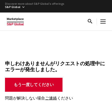
Discover more about S&P Global’s offerings
S&P Global
申しわけありませんがリクエストの処理中に
エラーが発生しました。
もう一度してください
問題が解決しない場合
ご連絡
ください