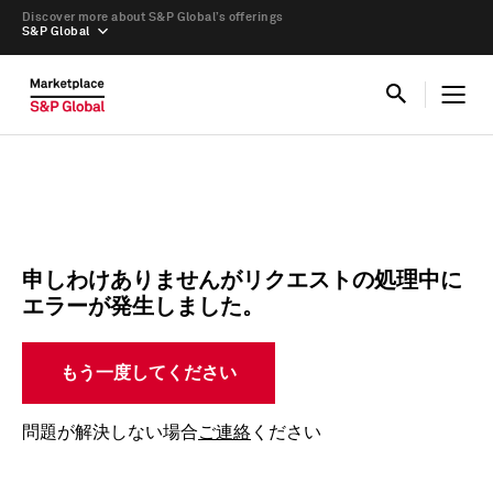
Discover more about S&P Global’s offerings
S&P Global
申しわけありませんがリクエストの処理中に
エラーが発生しました。
もう一度してください
問題が解決しない場合
ご連絡
ください