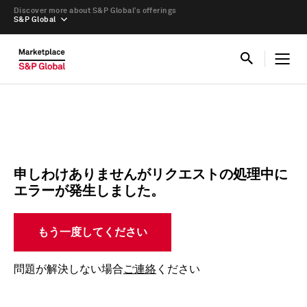
Discover more about S&P Global’s offerings
S&P Global
申しわけありませんがリクエストの処理中に
エラーが発生しました。
もう一度してください
問題が解決しない場合
ご連絡
ください