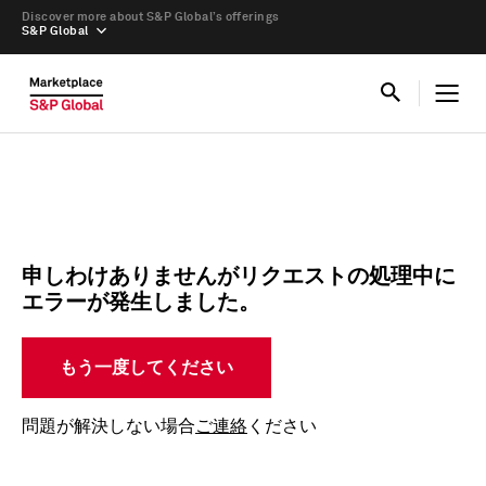
Discover more about S&P Global’s offerings
S&P Global
申しわけありませんがリクエストの処理中に
エラーが発生しました。
もう一度してください
問題が解決しない場合
ご連絡
ください