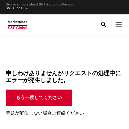
Discover more about S&P Global’s offerings
S&P Global
申しわけありませんがリクエストの処理中に
エラーが発生しました。
もう一度してください
問題が解決しない場合
ご連絡
ください