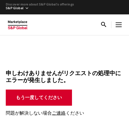
Discover more about S&P Global’s offerings
S&P Global
申しわけありませんがリクエストの処理中に
エラーが発生しました。
もう一度してください
問題が解決しない場合
ご連絡
ください