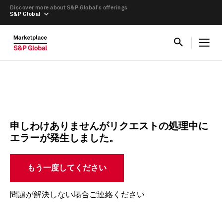
Discover more about S&P Global’s offerings
S&P Global
申しわけありませんがリクエストの処理中に
エラーが発生しました。
もう一度してください
問題が解決しない場合
ご連絡
ください