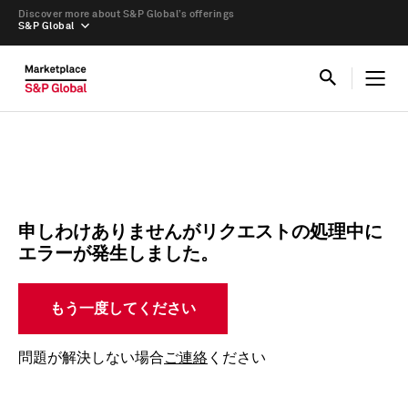
Discover more about S&P Global’s offerings
S&P Global
申しわけありませんがリクエストの処理中に
エラーが発生しました。
もう一度してください
問題が解決しない場合
ご連絡
ください