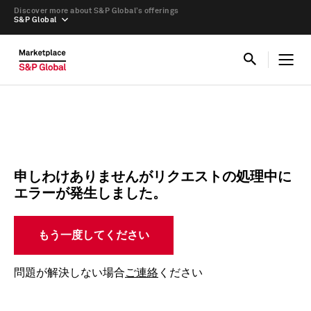
Discover more about S&P Global’s offerings
S&P Global
申しわけありませんがリクエストの処理中に
エラーが発生しました。
もう一度してください
問題が解決しない場合
ご連絡
ください