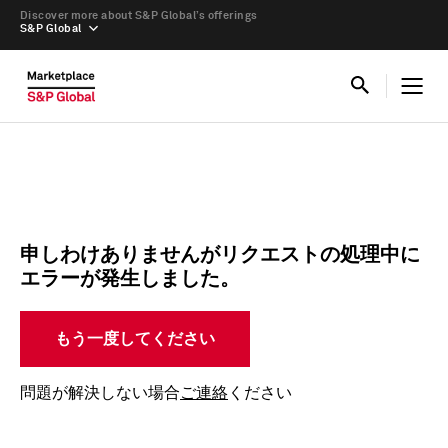
Discover more about S&P Global’s offerings
S&P Global
申しわけありませんがリクエストの処理中に
エラーが発生しました。
もう一度してください
問題が解決しない場合
ご連絡
ください