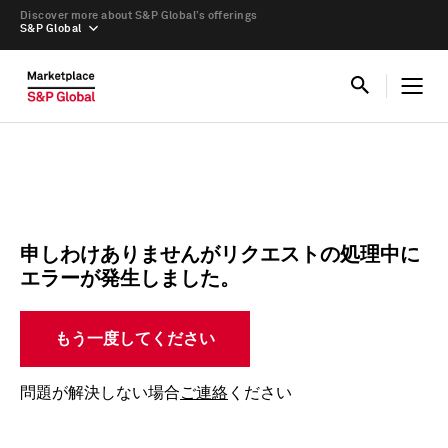
Discover more about S&P Global’s offerings
S&P Global
申しわけありませんがリクエストの処理中に
エラーが発生しました。
もう一度してください
問題が解決しない場合
ご連絡
ください