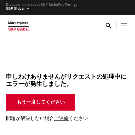
Discover more about S&P Global’s offerings
S&P Global
申しわけありませんがリクエストの処理中に
エラーが発生しました。
もう一度してください
問題が解決しない場合
ご連絡
ください