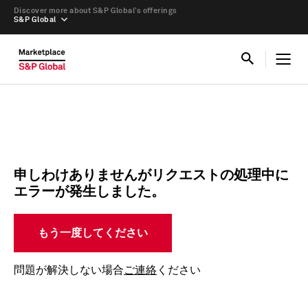
Discover more about S&P Global’s offerings
S&P Global
申しわけありませんがリクエストの処理中に
エラーが発生しました。
もう一度してください
問題が解決しない場合
ご連絡
ください