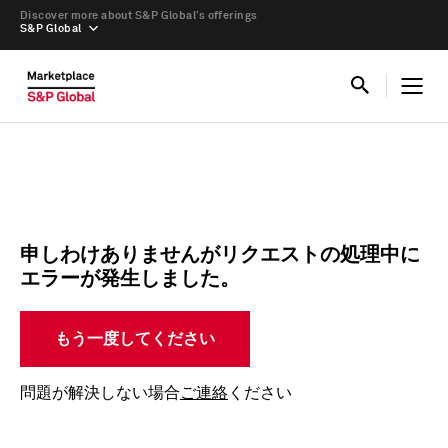
Discover more about S&P Global’s offerings
S&P Global
申しわけありませんがリクエストの処理中に
エラーが発生しました。
もう一度してください
問題が解決しない場合
ご連絡
ください