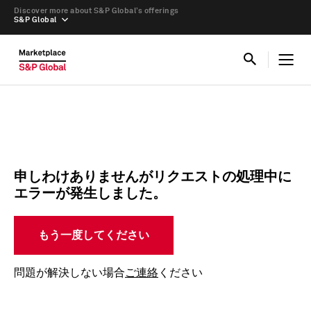
Discover more about S&P Global’s offerings
S&P Global
申しわけありませんがリクエストの処理中に
エラーが発生しました。
もう一度してください
問題が解決しない場合
ご連絡
ください