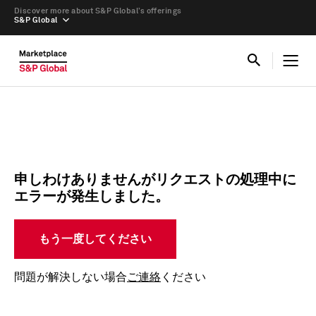
Discover more about S&P Global’s offerings
S&P Global
申しわけありませんがリクエストの処理中に
エラーが発生しました。
もう一度してください
問題が解決しない場合
ご連絡
ください